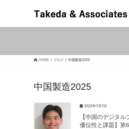
コ
ナ
ン
ビ
テ
ゲ
ン
ー
ツ
シ
へ
ョ
ス
ン
キ
に
ッ
移
HOME
ブログ
中国製造2025
プ
動
中国製造2025
2022年7月7日
【中国のデジタル
優位性と課題】第61