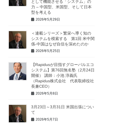
として機能させる「システム」の
力 – 中国型、米国型、そして日本
型を考える
2026年5月29日
＜連載シリーズ＞繁栄へ導く知の
システムを模索する 第1回 米中関
係-中国はなぜ自信を深めたのか
2026年5月25日
【Rapidusが目指すグローバルエコ
システム】第76回無名塾（2月24日
開催） 講師：小池 淳義氏
（Rapidus株式会社 代表取締役社
長兼CEO）
2026年5月8日
3月23日～3月31日 米国出張につい
て
2026年5月7日