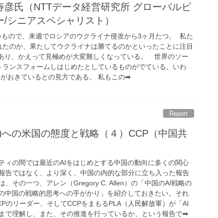
彦氏（NTTデータ経営研究所 グローバルビ
ー/シニアスペシャリスト）
いもので、来週でロシアのウクライナ侵攻から3ヶ月たつ。 私た
れたのか、果たしてウクライナは勝てるのかといったことに注目
くあり、かえって見極めが大変難しくなっている。 世界のソー
トランスフォームしはじめたとしているものがでている。いわ
）がおきているとの見方である。 私もこの➡
Report
知能)への米国の態度と戦略（４）CCP（中国共
ィの間では最近のAIをはじめとする中国の動向に多くの関心
報告ではなく、より深く、中国の内的な部分に立ち入った報告
の一つ、アレン（Gregory C. Allen）の「中国のAI戦略の
への中国の戦略的思考への手がかり」を紹介しておきたい。それ
Pのリーダー、そしてCCPをまもるPLA（人民解放軍）が「AI
まで理解し、また、その推進を行っているか、という報告で➡