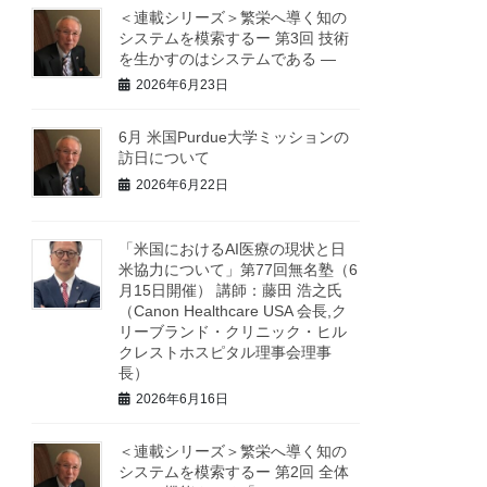
＜連載シリーズ＞繁栄へ導く知の
システムを模索するー 第3回 技術
を生かすのはシステムである ―
2026年6月23日
6月 米国Purdue大学ミッションの
訪日について
2026年6月22日
「米国におけるAI医療の現状と日
米協力について」第77回無名塾（6
月15日開催） 講師：藤田 浩之氏
（Canon Healthcare USA 会長,ク
リーブランド・クリニック・ヒル
クレストホスピタル理事会理事
長）
2026年6月16日
＜連載シリーズ＞繁栄へ導く知の
システムを模索するー 第2回 全体