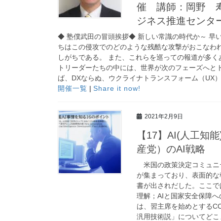
催 講師：岡野 寿
ジネス推進センタ
◆ 塾僕武田の冒頭挨拶◆ 新しい常識の時代か～ 早
ちはこの侵攻でのどのような残酷な攻撃がおこなわ
しがちである。 また、これらを巡っての報道が多
トリーダーたちの中には、世界が次のフェーズへと
ば、DXならぬ、ウクライナトランスフォーム（UX
開催一覧
|
Share it now!
2021年2月9日
【17】AI(人工
産党）のAI戦略
米国の政策決定コミュニテ
が集まっており、表面的な
書が出されだした。ここでは、そ
理解；AIと国家安全保障
は、習主席を始めとするCC
汎用技術説」についてどこ