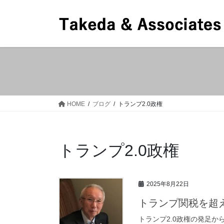
コ
ナ
ン
ビ
テ
ゲ
ン
ー
ツ
シ
へ
ョ
ス
ン
キ
に
ッ
移
HOME
ブログ
トランプ2.0政権
プ
動
トランプ2.0政権
2025年8月22日
トランプ関税を超
トランプ2.0政権の発足