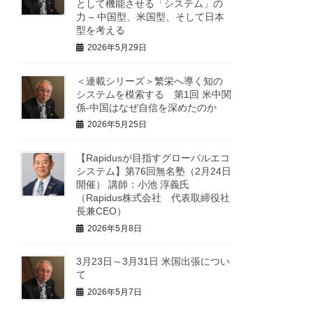
として機能させる「システム」の
力 – 中国型、米国型、そして日本
型を考える
2026年5月29日
＜連載シリーズ＞繁栄へ導く知の
システムを模索する 第1回 米中関
係-中国はなぜ自信を深めたのか
2026年5月25日
【Rapidusが目指すグローバルエコ
システム】第76回無名塾（2月24日
開催） 講師：小池 淳義氏
（Rapidus株式会社 代表取締役社
長兼CEO）
2026年5月8日
3月23日～3月31日 米国出張につい
て
2026年5月7日