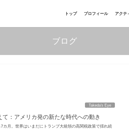
トップ
プロフィール
アクテ
ブログ
Takeda's Eye
えて：アメリカ発の新たな時代への動き
から7カ月。世界はいまだにトランプ大統領の高関税政策で揺れ続