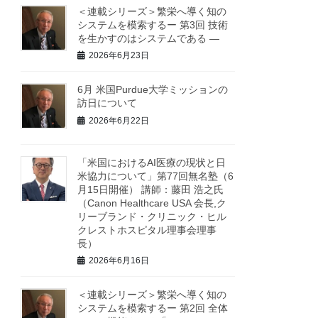
＜連載シリーズ＞繁栄へ導く知の
システムを模索するー 第3回 技術
を生かすのはシステムである ―
2026年6月23日
6月 米国Purdue大学ミッションの
訪日について
2026年6月22日
「米国におけるAI医療の現状と日
米協力について」第77回無名塾（6
月15日開催） 講師：藤田 浩之氏
（Canon Healthcare USA 会長,ク
リーブランド・クリニック・ヒル
クレストホスピタル理事会理事
長）
2026年6月16日
＜連載シリーズ＞繁栄へ導く知の
システムを模索するー 第2回 全体