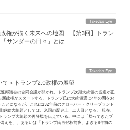
Takeda's Eye
.0政権が描く未来への地図 【第3回】トラン
判 「サンダーの日々」とは
Takeda's Eye
て＞トランプ2.0政権の展望
下両院連邦議会の合同会議が開かれ、トランプ次期大統領の当選が正
から新政権がスタートする。トランプ氏は大統領選に4年の間をお
たことになるが、これは132年前のグローバー・クリーブランド
非継続大統領としては、米国の歴史上、二人目となる。 現在、
トランプ大統領の再登場を伝えている。中には「帰ってきたプ
ず備えを」、あるいは「トランプ氏再登板前夜、よぎる8年前の