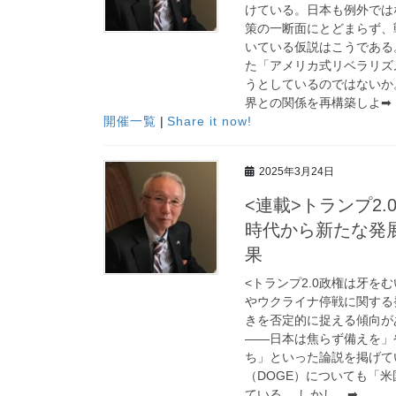
けている。日本も例外では
策の一断面にとどまらず
いている仮説はこうである
た「アメリカ式リベラリズ
うとしているのではないか
界との関係を再構築しよ➡
開催一覧
|
Share it now!
2025年3月24日
<連載>トランプ2
時代から新たな発展
果
<トランプ2.0政権は牙を
やウクライナ停戦に関する
きを否定的に捉える傾向が
——日本は焦らず備えを」
ち」といった論説を掲げて
（DOGE）についても「
ている。 しかし、➡