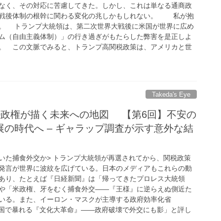
なく、その対応に苦慮してきた。しかし、これは単なる通商政
、戦後体制の根幹に関わる変化の兆しかもしれない。 私が抱
。 トランプ大統領は、第二次世界大戦後に米国が世界に広め
ム（自由主義体制）」の行き過ぎがもたらした弊害を是正しよ
。 この文脈でみると、トランプ高関税政策は、アメリカと世
Takeda's Eye
.0政権が描く未来への地図 【第6回】不安の
の時代へ – ギャラップ調査が示す意外な結
むいた捕食外交か> トランプ大統領が再選されてから、関税政策
発言が世界に波紋を広げている。日本のメディアもこれらの動
あり、たとえば『日経新聞』は「帰ってきたプロレス大統領
や「米政権、牙をむく捕食外交——『王様』に逆らえぬ側近た
いる。また、イーロン・マスクが主導する政府効率化省
米国で暴れる『文化大革命』——政府破壊で外交にも影」と評し