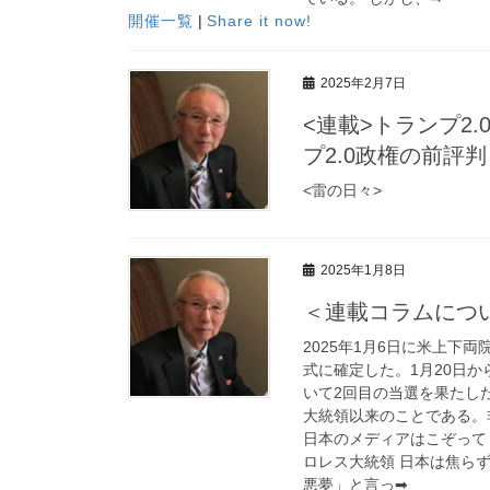
開催一覧
|
Share it now!
2025年2月7日
<連載>トランプ2
プ2.0政権の前評
<雷の日々>
2025年1月8日
＜連載コラムについ
2025年1月6日に米上
式に確定した。1月20日
いて2回目の当選を果たし
大統領以来のことである。
日本のメディアはこぞって
ロレス大統領 日本は焦ら
悪夢」と言っ➡