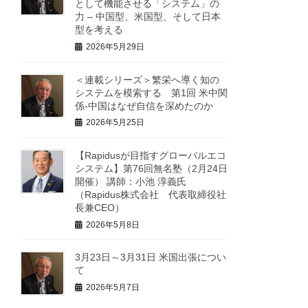
として機能させる「システム」の
力 – 中国型、米国型、そして日本
型を考える
2026年5月29日
＜連載シリーズ＞繁栄へ導く知の
システムを模索する 第1回 米中関
係-中国はなぜ自信を深めたのか
2026年5月25日
【Rapidusが目指すグローバルエコ
システム】第76回無名塾（2月24日
開催） 講師：小池 淳義氏
（Rapidus株式会社 代表取締役社
長兼CEO）
2026年5月8日
3月23日～3月31日 米国出張につい
て
2026年5月7日