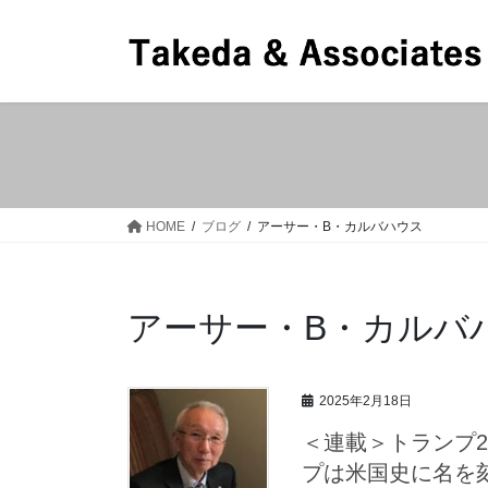
コ
ナ
ン
ビ
テ
ゲ
ン
ー
ツ
シ
へ
ョ
ス
ン
キ
に
ッ
移
HOME
ブログ
アーサー・B・カルバハウス
プ
動
アーサー・B・カルバ
2025年2月18日
＜連載＞トランプ2
プは米国史に名を