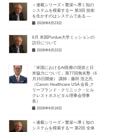
＜連載シリーズ＞繁栄へ導く知の
システムを模索するー 第3回 技術
を生かすのはシステムである ―
2026年6月23日
6月 米国Purdue大学ミッションの
訪日について
2026年6月22日
「米国におけるAI医療の現状と日
米協力について」第77回無名塾（6
月15日開催） 講師：藤田 浩之氏
（Canon Healthcare USA 会長,ク
リーブランド・クリニック・ヒル
クレストホスピタル理事会理事
長）
2026年6月16日
＜連載シリーズ＞繁栄へ導く知の
システムを模索するー 第2回 全体