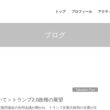
トップ
プロフィール
アクテ
ブログ
Takeda's Eye
て＞トランプ2.0政権の展望
下両院連邦議会の合同会議が開かれ、トランプ次期大統領の当選が正