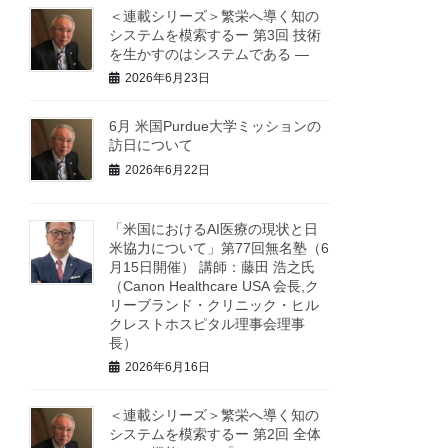
＜連載シリーズ＞繁栄へ導く知の
システムを模索するー 第3回 技術
を生かすのはシステムである ―
2026年6月23日
6月 米国Purdue大学ミッションの
訪日について
2026年6月22日
「米国におけるAI医療の現状と日
米協力について」第77回無名塾（6
月15日開催） 講師：藤田 浩之氏
（Canon Healthcare USA 会長,ク
リーブランド・クリニック・ヒル
クレストホスピタル理事会理事
長）
2026年6月16日
＜連載シリーズ＞繁栄へ導く知の
システムを模索するー 第2回 全体