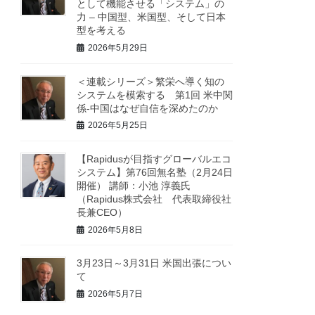
として機能させる「システム」の
力 – 中国型、米国型、そして日本
型を考える
2026年5月29日
＜連載シリーズ＞繁栄へ導く知の
システムを模索する 第1回 米中関
係-中国はなぜ自信を深めたのか
2026年5月25日
【Rapidusが目指すグローバルエコ
システム】第76回無名塾（2月24日
開催） 講師：小池 淳義氏
（Rapidus株式会社 代表取締役社
長兼CEO）
2026年5月8日
3月23日～3月31日 米国出張につい
て
2026年5月7日