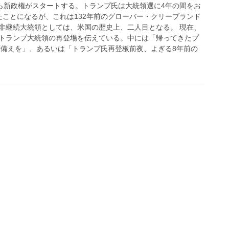
から新政権がスタートする。トランプ氏は大統領選に4年の間をお
たことになるが、これは132年前のグローバー・クリーブランド
非継続大統領としては、米国の歴史上、二人目となる。 現在、
トランプ大統領の再登場を伝えている。中には「帰ってきたプ
ず備えを」、あるいは「トランプ氏再登板前夜、よぎる8年前の