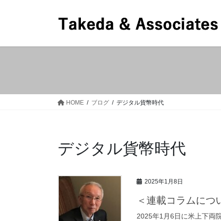
コ
ナ
ン
ビ
テ
ゲ
ン
ー
ツ
シ
へ
ョ
ス
ン
キ
に
ッ
移
HOME
ブログ
デジタル貨幣時代
プ
動
デジタル貨幣時代
2025年1月8日
＜連載コラムについ
2025年1月6日に米上